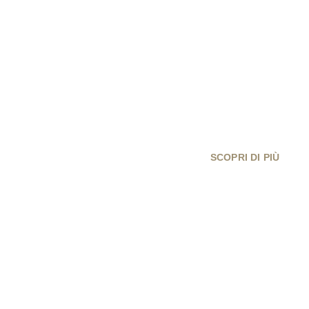
Anarkos Summer Fest -
15 Agosto 2023
SCOPRI DI PIÙ
Vive la France
Celebriamo la Presa della Bastiglia del 14 luglio a
#SpazioPrimitivo.