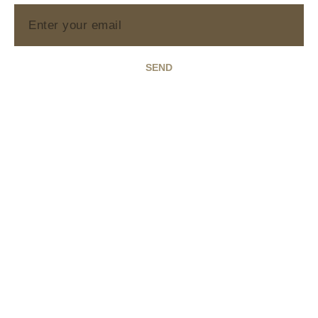
SEND
Main Menu
Tasting Experience
Gallery
Contatti
Cookie Policy
Dichiarazione sulla Privacy