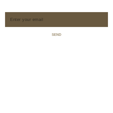
Iscriviti alla nostra Newsletter e ricevi in ​​anteprima
le novità su eventi e promozioni direttamente dallo
staff di Spazio Primitivo.
SEND
Main Menu
Tasting Experience
Gallery
Contatti
Cookie Policy