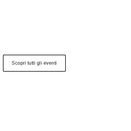
Calici di stelle e strisce
Alziamo i nostri Calici al cielo per catturare le Stelle
cadenti ed esprimere i desideri più intensi.
Scopri tutti gli eventi