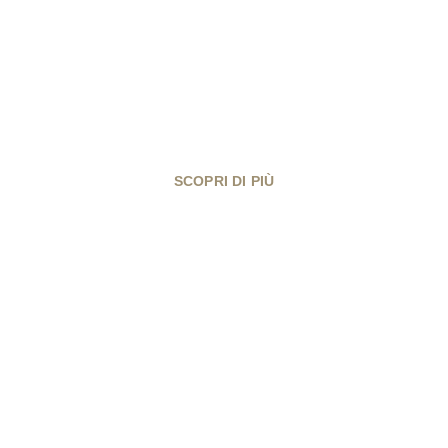
Anarkos Summer Fest
15 Agosto 2023
SCOPRI DI PIÙ
Vive la France
Celebriamo la Presa della Bastiglia del 14 luglio a
#SpazioPrimitivo.
Cantine Aperte