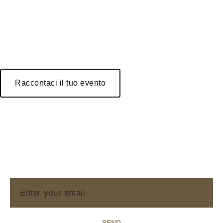
Raccontaci il tuo evento
Stay updated with the
Newsletter
Iscriviti alla nostra Newsletter e ricevi in ​​anteprima
le novità su eventi e promozioni direttamente dallo
staff di Spazio Primitivo.
SEND