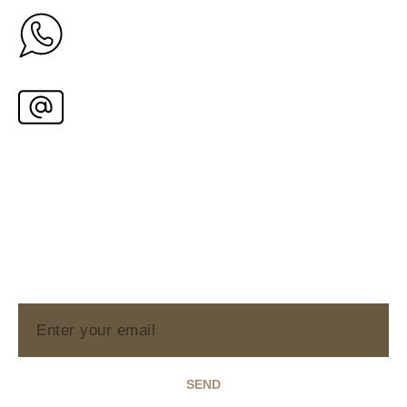
Stay updated with the
Newsletter
Iscriviti alla nostra Newsletter e ricevi in ​​anteprima
le novità su eventi e promozioni direttamente dallo
staff di Spazio Primitivo.
SEND